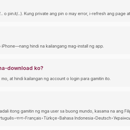
. o pin.it/...). Kung private ang pin o may error, i-refresh ang page 
iPhone—nang hindi na kailangang mag-install ng app.
 na-download ko?
o, at hindi kailangan ng account o login para gamitin ito.
dali itong gamitin ng mga user sa buong mundo, kasama na ang Fili
rtuguês
•
বাংলা
•
Français
•
Türkçe
•
Bahasa Indonesia
•
Deutsch
•
Українс