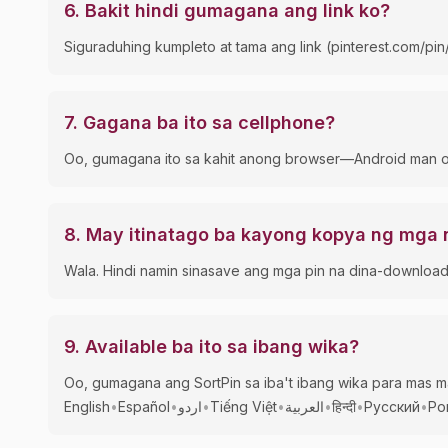
6
.
Bakit hindi gumagana ang link ko?
Siguraduhing kumpleto at tama ang link (pinterest.com/pin/..
7
.
Gagana ba ito sa cellphone?
Oo, gumagana ito sa kahit anong browser—Android man o 
8
.
May itinatago ba kayong kopya ng mga
Wala. Hindi namin sinasave ang mga pin na dina-download m
9
.
Available ba ito sa ibang wika?
Oo, gumagana ang SortPin sa iba't ibang wika para mas ma
English
•
Español
•
اردو
•
Tiếng Việt
•
العربية
•
हिन्दी
•
Русский
•
Po