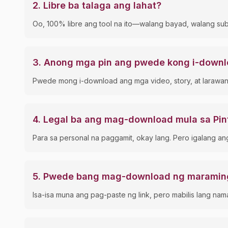
2
.
Libre ba talaga ang lahat?
Oo, 100% libre ang tool na ito—walang bayad, walang sub
3
.
Anong mga pin ang pwede kong i-down
Pwede mong i-download ang mga video, story, at larawan m
4
.
Legal ba ang mag-download mula sa Pin
Para sa personal na paggamit, okay lang. Pero igalang a
5
.
Pwede bang mag-download ng maraming
Isa-isa muna ang pag-paste ng link, pero mabilis lang 