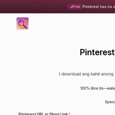
Pinterest has no 
🌙
Free
Pinteres
I-download ang kahit anong P
100% libre ito—wala
Specia
Pinterest URL or Short Link
*