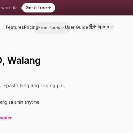
 white flash
Get it free
Filipino
Features
Pricing
User Guide
Free Tools
D, Walang
I-paste lang ang link ng pin,
ang sa amin anytime.
loader