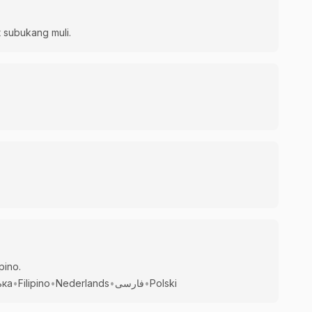
at subukang muli.
pino.
ька
•
Filipino
•
Nederlands
•
فارسی
•
Polski