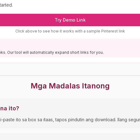
tarted.
Try Demo Link
Click above to see how it works with a sample Pinterest link
nks. Our tool will automatically expand short links for you.
Mga Madalas Itanong
na ito?
i-paste ito sa box sa itaas, tapos pindutin ang download. Ilang segu