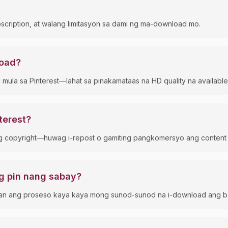
scription, at walang limitasyon sa dami ng ma-download mo.
load?
ula sa Pinterest—lahat sa pinakamataas na HD quality na available
terest?
ng copyright—huwag i-repost o gamiting pangkomersyo ang content na
 pin nang sabay?
naman ang proseso kaya kaya mong sunod-sunod na i-download ang 